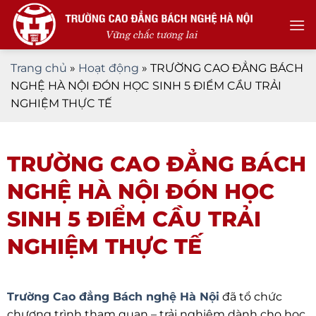
Skip
to
content
Trang chủ
»
Hoạt động
»
TRƯỜNG CAO ĐẲNG BÁCH
NGHỆ HÀ NỘI ĐÓN HỌC SINH 5 ĐIỂM CẦU TRẢI
NGHIỆM THỰC TẾ
TRƯỜNG CAO ĐẲNG BÁCH
NGHỆ HÀ NỘI ĐÓN HỌC
SINH 5 ĐIỂM CẦU TRẢI
NGHIỆM THỰC TẾ
Trường Cao đẳng Bách nghệ Hà Nội
đã tổ chức
chương trình tham quan – trải nghiệm dành cho học