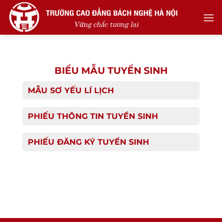
Skip
to
content
BIỂU MẪU TUYỂN SINH
MẪU SƠ YẾU LÍ LỊCH
PHIẾU THÔNG TIN TUYỂN SINH
PHIẾU ĐĂNG KÝ TUYỂN SINH