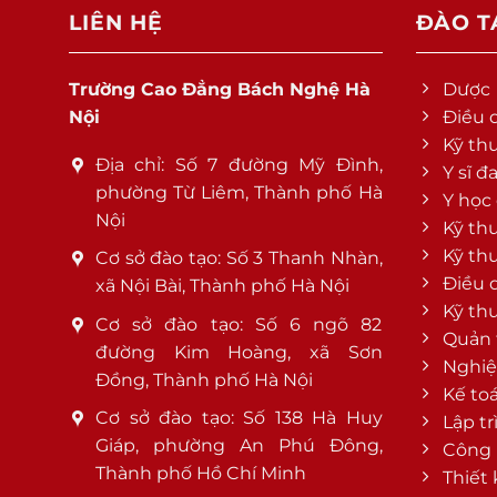
LIÊN HỆ
ĐÀO T
Trường Cao Đẳng Bách Nghệ Hà
Dược
Nội
Điều 
Kỹ th
Địa chỉ: Số 7 đường Mỹ Đình,
Y sĩ đ
phường Từ Liêm, Thành phố Hà
Y học
Nội
Kỹ th
Kỹ th
Cơ sở đào tạo: Số 3 Thanh Nhàn,
Điều 
xã Nội Bài, Thành phố Hà Nội
Kỹ th
Cơ sở đào tạo: Số 6 ngõ 82
Quản 
đường Kim Hoàng, xã Sơn
Nghiệ
Đồng, Thành phố Hà Nội
Kế to
Cơ sở đào tạo: Số 138 Hà Huy
Lập tr
Giáp, phường An Phú Đông,
Công 
Thành phố Hồ Chí Minh
Thiết