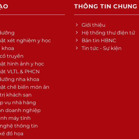
ẠO
THÔNG TIN CHUNG
Giới thiệu
dưỡng
Hệ thống thư điện tử
uật xét nghiệm y học
Bản tin HBNC
a khoa
Tin tức - Sự kiện
 cổ truyền
uật hình ảnh y học
uật VLTL & PHCN
dưỡng nha khoa
uật chế biến món ăn
trị khách sạn
p vụ nhà hàng
án doanh nghiệp
ình máy tính
nghệ thông tin
 kế đồ họa