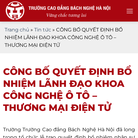
Skip
to
content
Trang chủ
»
Tin tức
»
CÔNG BỐ QUYẾT ĐỊNH BỔ
NHIỆM LÃNH ĐẠO KHOA CÔNG NGHỆ Ô TÔ –
THƯƠNG MẠI ĐIỆN TỬ
CÔNG BỐ QUYẾT ĐỊNH BỔ
NHIỆM LÃNH ĐẠO KHOA
CÔNG NGHỆ Ô TÔ –
THƯƠNG MẠI ĐIỆN TỬ
Trường Trường Cao đẳng Bách Nghệ Hà Nội đã long
trọng tổ chức lễ trao quyết định bổ nhiệm nhân sự