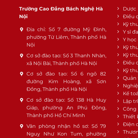
Trường Cao Đẳng Bách Nghệ Hà
Dược
Nội
Điều 
Kỹ th
Địa chỉ: Số 7 đường Mỹ Đình,
Y sĩ đ
phường Từ Liêm, Thành phố Hà
Y học
Nội
Kỹ th
Kỹ th
Cơ sở đào tạo: Số 3 Thanh Nhàn,
Điều 
xã Nội Bài, Thành phố Hà Nội
Kỹ th
Cơ sở đào tạo: Số 6 ngõ 82
Quản 
đường Kim Hoàng, xã Sơn
Nghiệ
Đồng, Thành phố Hà Nội
Kế to
Cơ sở đào tạo: Số 138 Hà Huy
Lập tr
Giáp, phường An Phú Đông,
Công 
Thành phố Hồ Chí Minh
Thiết
Điện 
Văn phòng nhận hồ sơ: Số 79
Thươn
Nguỵ Như Kon Tum, phường