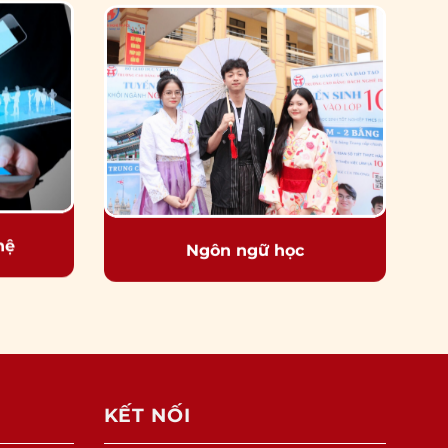
hệ
Ngôn ngữ học
KẾT NỐI