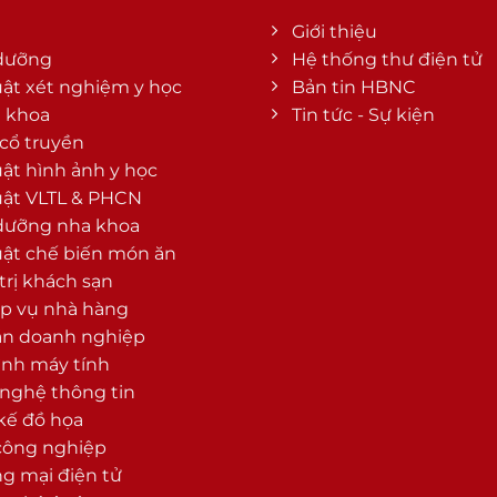
Giới thiệu
dưỡng
Hệ thống thư điện tử
uật xét nghiệm y học
Bản tin HBNC
a khoa
Tin tức - Sự kiện
 cổ truyền
uật hình ảnh y học
uật VLTL & PHCN
dưỡng nha khoa
uật chế biến món ăn
trị khách sạn
p vụ nhà hàng
án doanh nghiệp
ình máy tính
nghệ thông tin
 kế đồ họa
công nghiệp
g mại điện tử