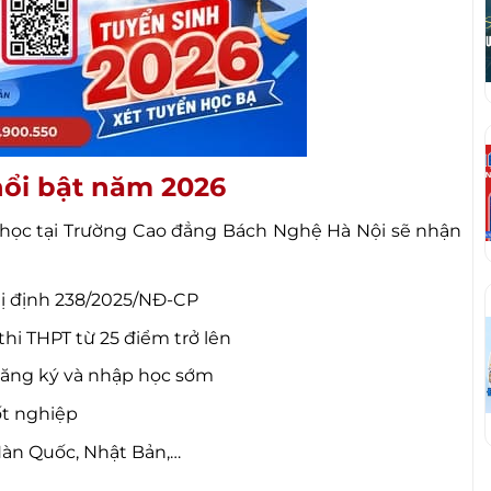
nổi bật năm 2026
 học tại Trường Cao đẳng Bách Nghệ Hà Nội sẽ nhận
hị định 238/2025/NĐ-CP
hi THPT từ 25 điểm trở lên
đăng ký và nhập học sớm
ốt nghiệp
Hàn Quốc, Nhật Bản,…