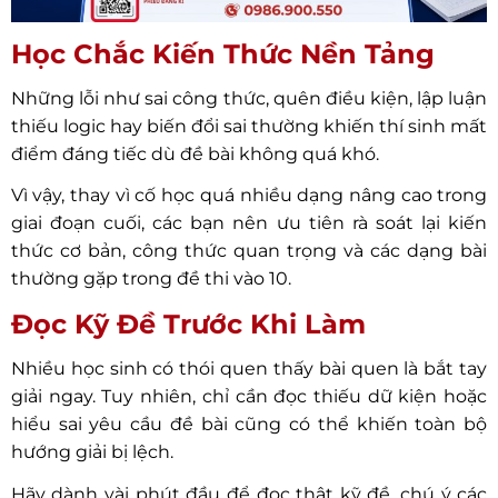
Học Chắc Kiến Thức Nền Tảng
Những lỗi như sai công thức, quên điều kiện, lập luận
thiếu logic hay biến đổi sai thường khiến thí sinh mất
điểm đáng tiếc dù đề bài không quá khó.
Vì vậy, thay vì cố học quá nhiều dạng nâng cao trong
giai đoạn cuối, các bạn nên ưu tiên rà soát lại kiến
thức cơ bản, công thức quan trọng và các dạng bài
thường gặp trong đề thi vào 10.
Đọc Kỹ Đề Trước Khi Làm
Nhiều học sinh có thói quen thấy bài quen là bắt tay
giải ngay. Tuy nhiên, chỉ cần đọc thiếu dữ kiện hoặc
hiểu sai yêu cầu đề bài cũng có thể khiến toàn bộ
hướng giải bị lệch.
Hãy dành vài phút đầu để đọc thật kỹ đề, chú ý các