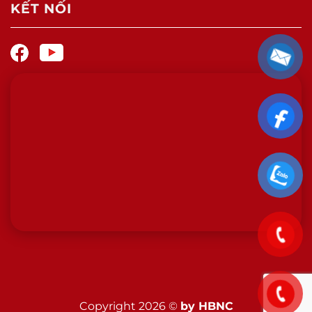
KẾT NỐI
Copyright 2026 ©
by HBNC