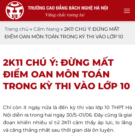
Skip
to
content
Trang chủ
»
Cẩm Nang
»
2K11 CHÚ Ý: ĐỪNG MẤT
ĐIỂM OAN MÔN TOÁN TRONG KỲ THI VÀO LỚP 10
2K11 CHÚ Ý: ĐỪNG MẤT
ĐIỂM OAN MÔN TOÁN
TRONG KỲ THI VÀO LỚP 10
Chỉ còn ít ngày nữa là đến kỳ thi vào lớp 10 THPT Hà
Nội diễn ra trong hai ngày 30/5–01/06. Đây cũng là giai
đoạn khiến nhiều sĩ tử 2K11 cảm thấy áp lực, lo lắng
và căng thẳng nhất sau thời gian dài ôn luyện.